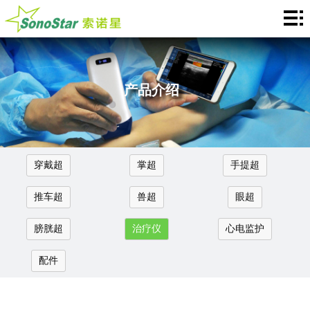
Home
关
于
新
产品介绍
我
闻
产
们
中
品
应
穿戴超
掌超
手提超
心
介
用
服
推车超
兽超
眼超
绍
中
务
合
膀胱超
治疗仪
心电监护
心
支
作
联
配件
持
加
系
Languages
盟
我