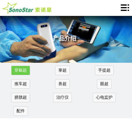
Home
关
于
新
产品介绍
我
闻
产
们
中
品
应
穿戴超
掌超
手提超
心
介
用
服
推车超
兽超
眼超
绍
中
务
合
膀胱超
治疗仪
心电监护
心
支
作
联
配件
持
加
系
Languages
盟
我