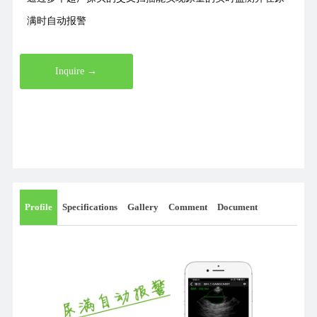
满时自动报警
Inquire →
Profile
Specifications
Gallery
Comment
Document