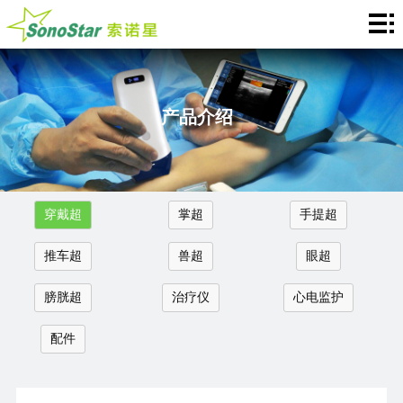
Home
关
于
新
产品介绍
我
闻
产
们
中
品
应
穿戴超
掌超
手提超
心
介
用
服
推车超
兽超
眼超
绍
中
务
合
膀胱超
治疗仪
心电监护
心
支
作
联
配件
持
加
系
Languages
盟
我