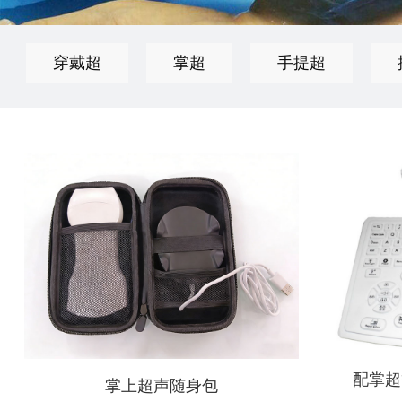
穿戴超
掌超
手提超
配掌超
掌上超声随身包