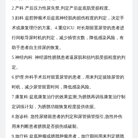
2.产科:产后压力性尿失禁;判定产后盆底肌受损程度。
3.妇科:盆腔肿瘤术后盆底神经肌肉损伤程度的判定，决定手
术或康复理疗的方案。4.重症ICU: 对长期留置尿管的患者进
行间歇导尿时机的判定，减少插管次数，降低感染风险，有
助于患者自主排尿的恢复。
5.神经内科: 神经源性膀胱患者逼尿肌和括约肌受损程度的判
定。
6.护理:外科手术后对留置尿管的患者，用来判定拔除尿管的
时机，减少尿管留置时间，降低感染风险。
7.康复科:盆底康复治疗的效果监测;为膀胱再训练康复治疗制
定训练计划，为膀胱功能恢复程度提供依据。
8.急诊科: 急性尿猪留患者的判定和尿管插管指引;急性外伤
用来判断患者膀胱是否损伤或破裂。
9.放疗科:盆底肿瘤或膀胱肿瘤患者，放疗期间用来判定膀胱