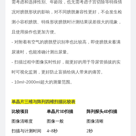
需考虑和选择性别、年龄段，也无需考虑子宫切除等特殊情
况对膀胱形状的影响，对不同膀胱兼容性更好，不会发生检
测小容积膀胱、特殊形状膀胱时计测结果误差很大的现象，
且使用操作也更加方便。
- 对附着有空气的膀胱壁识别率也比较高，即使膀胱未蓄满
尿液时，也能准确计测出尿量。
- 扫描过程中图像实时性好，能更好的用于导尿管插拔的实
时可视化监测，更好防止盲插给病人带来的痛苦。
- 10ml~2000ml超大的测量范围。
单晶片三维与阵列四维扫描比较表
比较项目
单晶片3D扫描
阵列探头4D扫描
图像清晰度
图像一般
图像清晰
扫描与计测时间
4~8秒
2秒