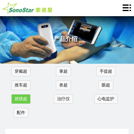
Home
关
于
新
产品介绍
我
闻
产
们
中
品
应
穿戴超
掌超
手提超
心
介
用
服
推车超
兽超
眼超
绍
中
务
合
膀胱超
治疗仪
心电监护
心
支
作
联
配件
持
加
系
Languages
盟
我